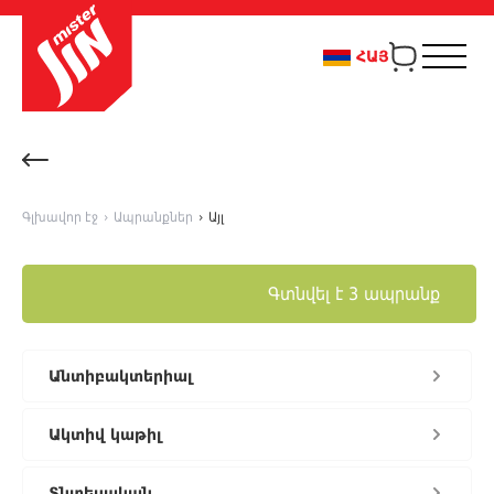
ՀԱՅ
Գլխավոր էջ
›
Ապրանքներ
›
Այլ
Գտնվել է 3 ապրանք
Անտիբակտերիալ
Ակտիվ կաթիլ
Տնտեսական