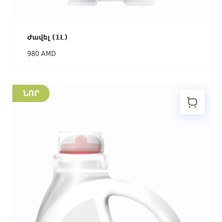
Ժավել (1L)
980 AMD
ՆՈՐ