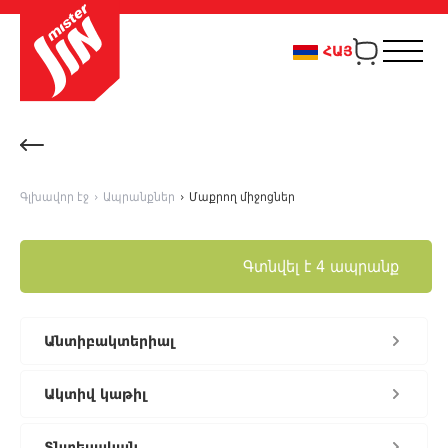
ՀԱՅ
Գլխավոր էջ
›
Ապրանքներ
›
Մաքրող միջոցներ
Գտնվել է 4 ապրանք
Անտիբակտերիալ
Ակտիվ կաթիլ
Տնտեսական